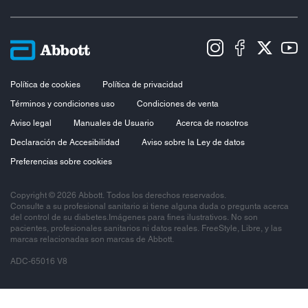
Política de cookies
Política de privacidad
Términos y condiciones uso
Condiciones de venta
Aviso legal
Manuales de Usuario
Acerca de nosotros
Declaración de Accesibilidad
Aviso sobre la Ley de datos
Preferencias sobre cookies
Copyright © 2026 Abbott. Todos los derechos reservados.
Consulte a su profesional sanitario si tiene alguna duda o pregunta acerca
del control de su diabetes.Imágenes para fines ilustrativos. No son
pacientes, profesionales sanitarios ni datos reales. FreeStyle, Libre, y las
marcas relacionadas son marcas de Abbott.
ADC-65016 V8