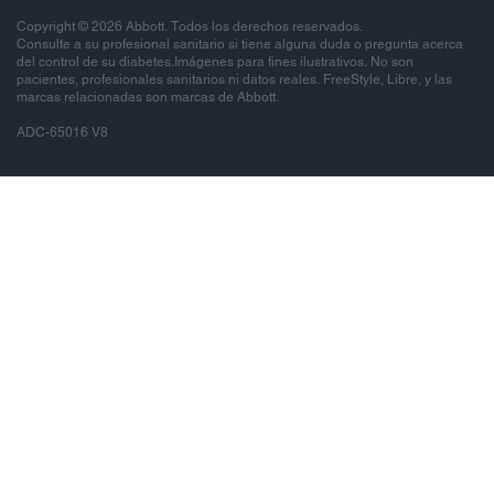
Copyright © 2026 Abbott. Todos los derechos reservados.
Consulte a su profesional sanitario si tiene alguna duda o pregunta acerca
del control de su diabetes.Imágenes para fines ilustrativos. No son
pacientes, profesionales sanitarios ni datos reales. FreeStyle, Libre, y las
marcas relacionadas son marcas de Abbott.
ADC-65016 V8