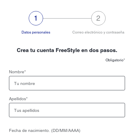
paso 1 de 2:Datos personales,actual
paso 2 de 2: Cor
Datos personales
Correo electrónico y contraseña
Crea tu cuenta FreeStyle en dos pasos.
Obligatorio*
Nombre
*
Apellidos
*
Fecha de nacimiento. (DD/MM/AAAA)