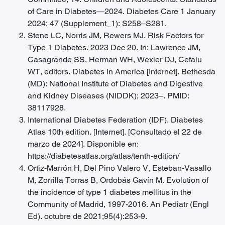
of Care in Diabetes—2024. Diabetes Care 1 January
2024; 47 (Supplement_1): S258–S281.
Stene LC, Norris JM, Rewers MJ. Risk Factors for
Type 1 Diabetes. 2023 Dec 20. In: Lawrence JM,
Casagrande SS, Herman WH, Wexler DJ, Cefalu
WT, editors. Diabetes in America [Internet]. Bethesda
(MD): National Institute of Diabetes and Digestive
and Kidney Diseases (NIDDK); 2023–. PMID:
38117928.
International Diabetes Federation (IDF). Diabetes
Atlas 10th edition. [Internet]. [Consultado el 22 de
marzo de 2024]. Disponible en:
https://diabetesatlas.org/atlas/tenth-edition/
Ortiz-Marrón H, Del Pino Valero V, Esteban-Vasallo
M, Zorrilla Torras B, Ordobás Gavín M. Evolution of
the incidence of type 1 diabetes mellitus in the
Community of Madrid, 1997-2016. An Pediatr (Engl
Ed). octubre de 2021;95(4):253-9.