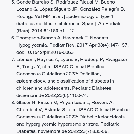
Conde Barreiro S, Rodríguez Rigual M, Bueno
Lozano G, López Siguero JP, González Pelegrín B,
Rodrigo Val MP, et al. [Epidemiology of type 1
diabetes mellitus in children in Spain]. An Pediatr
(Barc). 2014;81:189.e1---12.
Thompson-Branch A, Havranek T. Neonatal
Hypoglycemia. Pediatr Rev. 2017 Apr;38(4):147-157.
doi: 10.1542/pir.2016-0063
Libman I, Haynes A, Lyons S, Pradeep P, Rwagasor
E, Tung JY, et al. ISPAD Clinical Practice
Consensus Guidelines 2022: Definition,
epidemiology, and classification of diabetes in
children and adolescents. Pediatric Diabetes.
diciembre de 2022;23(8):1160-74.
Glaser N, Fritsch M, Priyambada L, Rewers A,
Cherubini V, Estrada S, et al. ISPAD Clinical Practice
Consensus Guidelines 2022: Diabetic ketoacidosis
and hyperglycemic hyperosmolar state. Pediatric
Diabetes. noviembre de 2022;23(7):835-56.