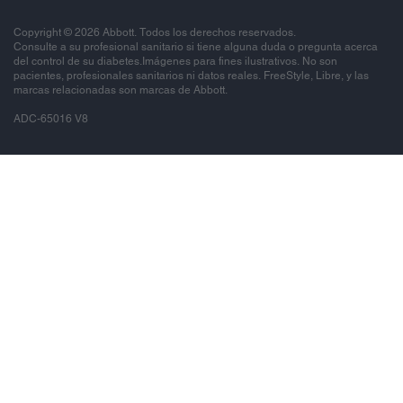
Copyright © 2026 Abbott. Todos los derechos reservados.
Consulte a su profesional sanitario si tiene alguna duda o pregunta acerca
del control de su diabetes.Imágenes para fines ilustrativos. No son
pacientes, profesionales sanitarios ni datos reales. FreeStyle, Libre, y las
marcas relacionadas son marcas de Abbott.
ADC-65016 V8