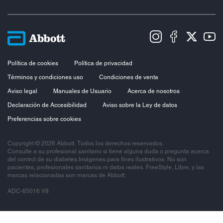
Política de cookies
Política de privacidad
Términos y condiciones uso
Condiciones de venta
Aviso legal
Manuales de Usuario
Acerca de nosotros
Declaración de Accesibilidad
Aviso sobre la Ley de datos
Preferencias sobre cookies
Copyright © 2026 Abbott. Todos los derechos reservados.
Consulte a su profesional sanitario si tiene alguna duda o pregunta acerca
del control de su diabetes.Imágenes para fines ilustrativos. No son
pacientes, profesionales sanitarios ni datos reales. FreeStyle, Libre, y las
marcas relacionadas son marcas de Abbott.
ADC-65016 V8