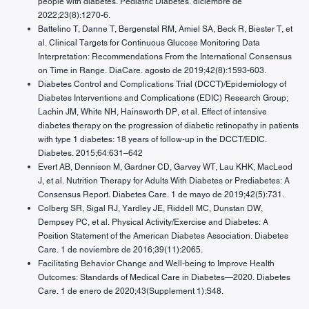
people with diabetes. Pediatric Diabetes. diciembre de
2022;23(8):1270-6.
Battelino T, Danne T, Bergenstal RM, Amiel SA, Beck R, Biester T, et
al. Clinical Targets for Continuous Glucose Monitoring Data
Interpretation: Recommendations From the International Consensus
on Time in Range. DiaCare. agosto de 2019;42(8):1593-603.
Diabetes Control and Complications Trial (DCCT)/Epidemiology of
Diabetes Interventions and Complications (EDIC) Research Group;
Lachin JM, White NH, Hainsworth DP, et al. Effect of intensive
diabetes therapy on the progression of diabetic retinopathy in patients
with type 1 diabetes: 18 years of follow-up in the DCCT/EDIC.
Diabetes. 2015;64:631–642
Evert AB, Dennison M, Gardner CD, Garvey WT, Lau KHK, MacLeod
J, et al. Nutrition Therapy for Adults With Diabetes or Prediabetes: A
Consensus Report. Diabetes Care. 1 de mayo de 2019;42(5):731.
Colberg SR, Sigal RJ, Yardley JE, Riddell MC, Dunstan DW,
Dempsey PC, et al. Physical Activity/Exercise and Diabetes: A
Position Statement of the American Diabetes Association. Diabetes
Care. 1 de noviembre de 2016;39(11):2065.
Facilitating Behavior Change and Well-being to Improve Health
Outcomes: Standards of Medical Care in Diabetes—2020. Diabetes
Care. 1 de enero de 2020;43(Supplement 1):S48.