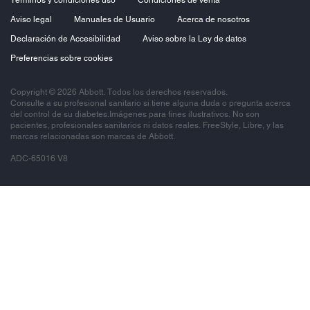
Aviso legal
Manuales de Usuario
Acerca de nosotros
Declaración de Accesibilidad
Aviso sobre la Ley de datos
Preferencias sobre cookies
Copyright © 2026 Abbott. Todos los derechos reservados.
Consulte a su profesional sanitario si tiene alguna duda o pregunta acerca
del control de su diabetes.Imágenes para fines ilustrativos. No son
pacientes, profesionales sanitarios ni datos reales. FreeStyle, Libre, y las
marcas relacionadas son marcas de Abbott.
ADC-65016 V8