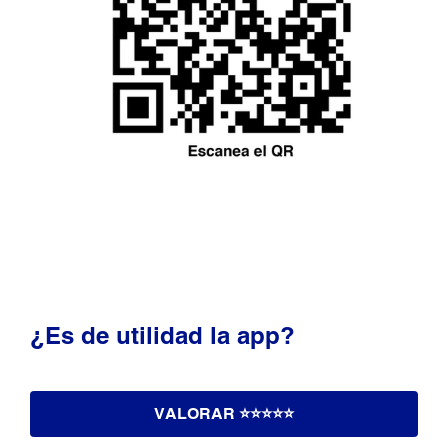
¿Es de utilidad la app?
VALORAR ⭐️⭐️⭐️⭐️⭐️