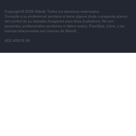
Copyright © 2026 Abbott. Todos los derechos reservados.
Consulte a su profesional sanitario si tiene alguna duda o pregunta acerca
del control de su diabetes.Imágenes para fines ilustrativos. No son
pacientes, profesionales sanitarios ni datos reales. FreeStyle, Libre, y las
marcas relacionadas son marcas de Abbott.
ADC-65016 V8