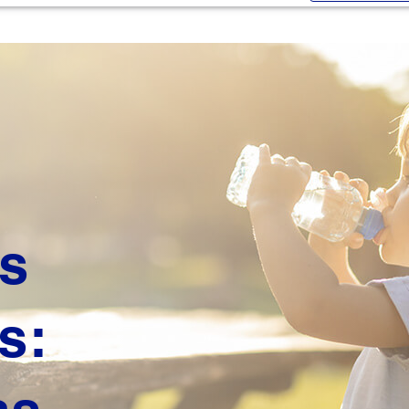
es
s: