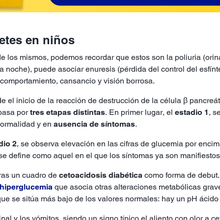
etes en niños
e los mismos, podemos recordar que estos son la poliuria (orina
la noche), puede asociar enuresis (pérdida del control del esfínt
 comportamiento, cansancio y visión borrosa.
 el inicio de la reacción de destrucción de la célula β pancreát
 pasa por
tres etapas distintas
. En primer lugar, el
estadio 1
, s
 normalidad y en
ausencia de síntomas
.
dio 2
, se observa elevación en las cifras de glucemia por enci
se define como aquel en el que los síntomas ya son manifiesto
tras un cuadro de
cetoacidosis diabética
como forma de debut.
hiperglucemia
que asocia otras alteraciones metabólicas grav
que se sitúa más bajo de los valores normales: hay un pH ácido 
nal y los vómitos, siendo un signo típico el aliento con olor a 