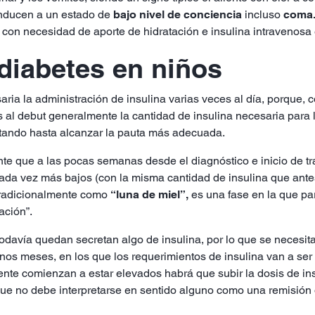
onducen a un estado de
bajo nivel de conciencia
incluso
coma
o con necesidad de aporte de hidratación e insulina intravenosa 
 diabetes en niños
saria la administración de insulina varias veces al día, porque,
 al debut generalmente la cantidad de insulina necesaria para lo
ustando hasta alcanzar la pauta más adecuada.
te que a las pocas semanas desde el diagnóstico e inicio de tr
cada vez más bajos (con la misma cantidad de insulina que ante
tradicionalmente como
“luna de miel”,
es una fase en la que pa
ación”.
odavía quedan secretan algo de insulina, por lo que se necesita 
unos meses, en los que los requerimientos de insulina van a s
te comienzan a estar elevados habrá que subir la dosis de ins
ue no debe interpretarse en sentido alguno como una remisión 