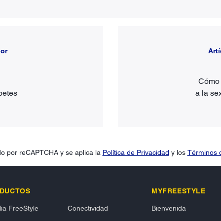
ior
Art
Cómo a
betes
a la se
gido por reCAPTCHA y se aplica la
Política de Privacidad
y los
Términos d
DUCTOS
MYFREESTYLE
ia FreeStyle
Conectividad
Bienvenida