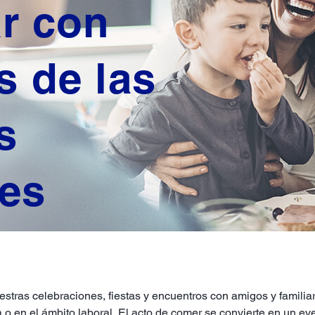
ar con
s de las
s
res
stras celebraciones, fiestas y encuentros con amigos y famili
 en el ámbito laboral. El acto de comer se convierte en un eve