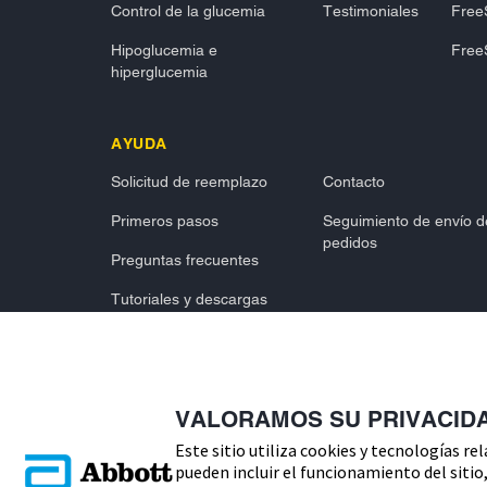
Control de la glucemia
Testimoniales
FreeS
Hipoglucemia e
FreeS
hiperglucemia
AYUDA
Solicitud de reemplazo
Contacto
Primeros pasos
Seguimiento de envío d
pedidos
Preguntas frecuentes
Tutoriales y descargas
VALORAMOS SU PRIVACID
Este sitio utiliza cookies y tecnologías re
Copyright © 2026 Abbott. Todos los derechos reservados.
pueden incluir el funcionamiento del sitio, 
Consulte a su profesional sanitario si tiene alguna duda o preg