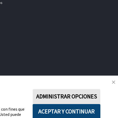
os
ADMINISTRAR OPCIONES
SÍGUENOS
, con fines que
ACEPTAR Y CONTINUAR
ies
Política de privacidad
Términos y condiciones uso
. Usted puede