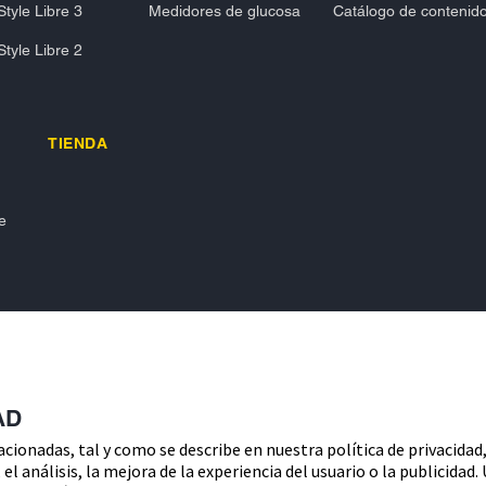
tyle Libre 3
Medidores de glucosa
Catálogo de contenid
tyle Libre 2
TIENDA
e
AD
lacionadas, tal y como se describe en nuestra política de privacidad
Política de cook
el análisis, la mejora de la experiencia del usuario o la publicidad
unta acerca del control de su