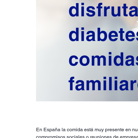
disfrut
diabete
comida
familia
En España la comida está muy presente en nue
compromisos sociales o reuniones de empresa o