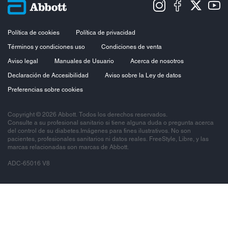
Política de cookies
Política de privacidad
Términos y condiciones uso
Condiciones de venta
Aviso legal
Manuales de Usuario
Acerca de nosotros
Declaración de Accesibilidad
Aviso sobre la Ley de datos
Preferencias sobre cookies
Copyright © 2026 Abbott. Todos los derechos reservados.
Consulte a su profesional sanitario si tiene alguna duda o pregunta acerca
del control de su diabetes.Imágenes para fines ilustrativos. No son
pacientes, profesionales sanitarios ni datos reales. FreeStyle, Libre, y las
marcas relacionadas son marcas de Abbott.
ADC-65016 V8