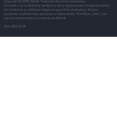
Copyright © 2026 Abbott. Todos los derechos reservados.
Consulte a su profesional sanitario si tiene alguna duda o pregunta acerca
del control de su diabetes.Imágenes para fines ilustrativos. No son
pacientes, profesionales sanitarios ni datos reales. FreeStyle, Libre, y las
marcas relacionadas son marcas de Abbott.
ADC-65016 V8