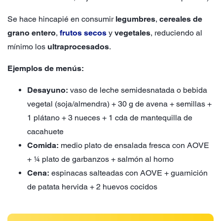
Se hace hincapié en consumir
legumbres
,
cereales de
grano entero
,
frutos secos
y
vegetales
, reduciendo al
mínimo los
ultraprocesados
.
Ejemplos de menús:
Desayuno:
vaso de leche semidesnatada o bebida
vegetal (soja/almendra) + 30 g de avena + semillas +
1 plátano + 3 nueces + 1 cda de mantequilla de
cacahuete
Comida:
medio plato de ensalada fresca con AOVE
+ ¼ plato de garbanzos + salmón al horno
Cena:
espinacas salteadas con AOVE + guarnición
de patata hervida + 2 huevos cocidos