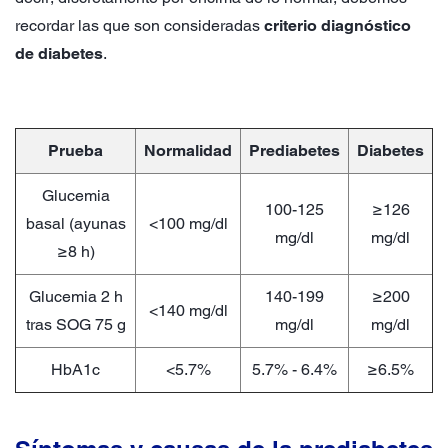
recordar las que son consideradas
criterio diagnóstico
de diabetes
.
Prueba
Normalidad
Prediabetes
Diabetes
Glucemia
100-125
≥126
basal (ayunas
<100 mg/dl
mg/dl
mg/dl
≥8 h)
Glucemia 2 h
140-199
≥200
<140 mg/dl
tras SOG 75 g
mg/dl
mg/dl
HbA1c
<5.7%
5.7% - 6.4%
≥6.5%