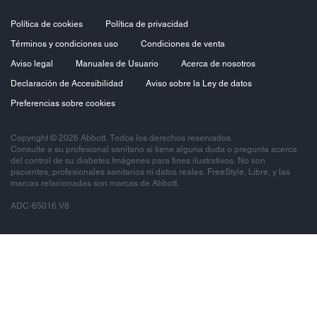
Política de cookies
Política de privacidad
Términos y condiciones uso
Condiciones de venta
Aviso legal
Manuales de Usuario
Acerca de nosotros
Declaración de Accesibilidad
Aviso sobre la Ley de datos
Preferencias sobre cookies
Copyright © 2026 Abbott. Todos los derechos reservados.
Consulte a su profesional sanitario si tiene alguna duda o pregunta acerca
del control de su diabetes.Imágenes para fines ilustrativos. No son
pacientes, profesionales sanitarios ni datos reales. FreeStyle, Libre, y las
marcas relacionadas son marcas de Abbott.
ADC-65016 V8