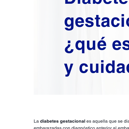
gestaci
¿qué e
y cuid
La
diabetes gestacional
es aquella que se dia
embarazadas con diagnóstico anterior al embara