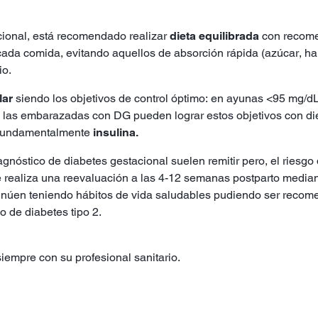
cional, está recomendado realizar
dieta equilibrada
con recomen
da comida, evitando aquellos de absorción rápida (azúcar, harina
io.
lar
siendo los objetivos de control óptimo: en ayunas <95 mg/dL,
 las embarazadas con DG pueden lograr estos objetivos con dieta
, fundamentalmente
insulina.
agnóstico de diabetes gestacional suelen remitir pero, el riesg
e realiza una reevaluación a las 4-12 semanas postparto medi
inúen teniendo hábitos de vida saludables pudiendo ser recom
o de diabetes tipo 2.
iempre con su profesional sanitario.