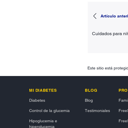
Artículo anter
Cuidados para ni
Este sitio está prote
MI DIABETES
BLOG
PRO
Diabetes
Blog
Famil
Control de la glucemia
Testimoniales
FreeS
Hipoglucemia e
FreeS
hiperglucemia