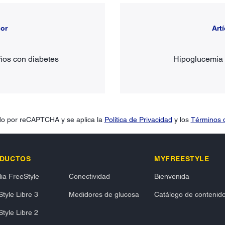
ior
Art
ños con diabetes
Hipoglucemia 
gido por reCAPTCHA y se aplica la
Política de Privacidad
y los
Términos d
DUCTOS
MYFREESTYLE
ia FreeStyle
Conectividad
Bienvenida
tyle Libre 3
Medidores de glucosa
Catálogo de contenid
tyle Libre 2