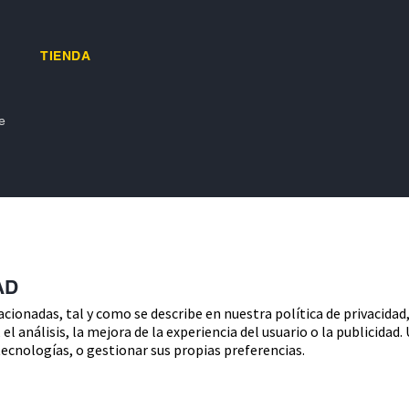
TIENDA
e
AD
lacionadas, tal y como se describe en nuestra política de privacidad
Política de cook
el análisis, la mejora de la experiencia del usuario o la publicidad
unta acerca del control de su
ecnologías, o gestionar sus propias preferencias.
Condiciones de venta
fesionales sanitarios ni datos reales.
tt.
Decl