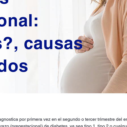
onal:
s?, causas
ados
gnostica por primera vez en el segundo o tercer trimestre del 
zo (pregestacional) de diabetes, ya sea tipo 1, tipo 2 o cualqui