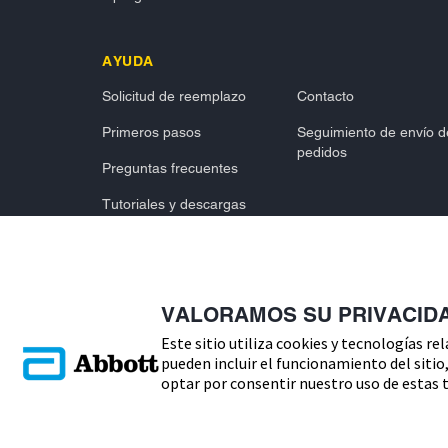
AYUDA
Solicitud de reemplazo
Contacto
Primeros pasos
Seguimiento de envío d
pedidos
Preguntas frecuentes
Tutoriales y descargas
VALORAMOS SU PRIVACID
Este sitio utiliza cookies y tecnologías re
Copyright © 2026 Abbott. Todos los derechos reservados.
pueden incluir el funcionamiento del sitio, 
Consulte a su profesional sanitario si tiene alguna duda o preg
optar por consentir nuestro uso de estas t
diabetes.Imágenes para fines ilustrativos. No son pacientes, pro
FreeStyle, Libre, y las marcas relacionadas son marcas de Abbo
ADC-65016 V8