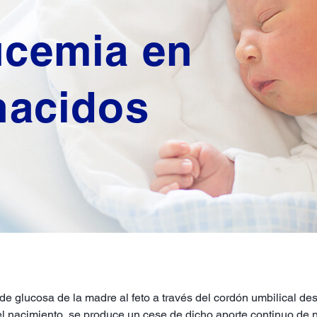
ucemia en
nacidos
e glucosa de la madre al feto a través del cordón umbilical des
l nacimiento, se produce un cese de dicho aporte continuo de n