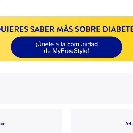
n
ior
Art