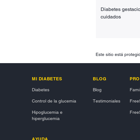
Diabetes gestacio
cuidados
Este sitio está prote
MI DIABETES
BLOG
PRO
Diabetes
Blog
Famil
Control de la glucemia
Testimoniales
FreeS
Hipoglucemia e
FreeS
hiperglucemia
AYUDA