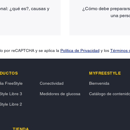
nal: ¿qué es?, causas y
¿Cómo debe prepararse 
una pers
gido por reCAPTCHA y se aplica la
Política de Privacidad
y los
Términos d
DUCTOS
MYFREESTYLE
ia FreeStyle
Conectividad
Bienvenida
tyle Libre 3
Medidores de glucosa
Catálogo de contenid
tyle Libre 2
TIENDA