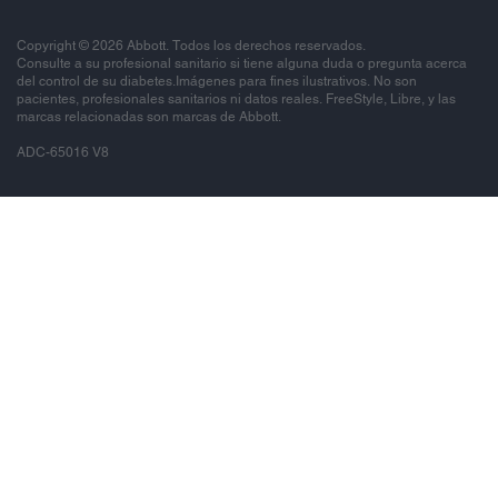
Copyright © 2026 Abbott. Todos los derechos reservados.
Consulte a su profesional sanitario si tiene alguna duda o pregunta acerca
del control de su diabetes.Imágenes para fines ilustrativos. No son
pacientes, profesionales sanitarios ni datos reales. FreeStyle, Libre, y las
marcas relacionadas son marcas de Abbott.
ADC-65016 V8