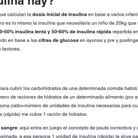
ulina hay?
 que calculan la
dosis inicial de insulina
en base a varios crite
 no es lo mismo la insulina que necesitaría un niño de 20kg que
 40-50% insulina lenta y 50-60% de insulina rápida
repartida en
ando en base a las
cifras de glucosa
en ayunas y pre y postinge
 factores.
 para cubrir los carbohidratos de una determinada comida habrá
úmero de raciones de hidratos de un determinado alimento (por
rsona (ratio=número de unidades de insulina necesarias para cubr
a (rápida) me cubre 1 ración de hidratos.
n sangre
: aquí entra en juego el concepto de pauta correctora y d
ximada, a esa persona 1 unidad de insulina (rápida) le sirve par