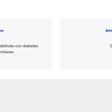
ior
Art
disfrutar con diabetes
miliares