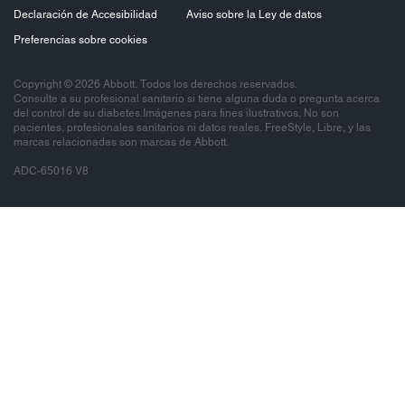
Declaración de Accesibilidad
Aviso sobre la Ley de datos
Preferencias sobre cookies
Copyright © 2026 Abbott. Todos los derechos reservados.
Consulte a su profesional sanitario si tiene alguna duda o pregunta acerca
del control de su diabetes.Imágenes para fines ilustrativos. No son
pacientes, profesionales sanitarios ni datos reales. FreeStyle, Libre, y las
marcas relacionadas son marcas de Abbott.
ADC-65016 V8