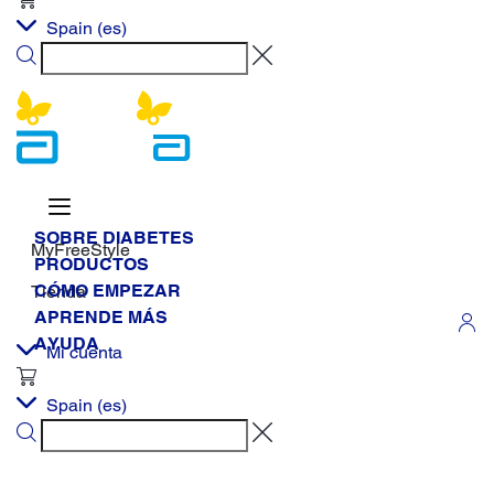
Spain
(es)
SOBRE DIABETES
MyFreeStyle
PRODUCTOS
CÓMO EMPEZAR
Tienda
APRENDE MÁS
AYUDA
Mi cuenta
Spain
(es)