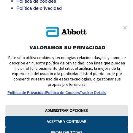
Política de cookies
Política de privacidad
Términos y condiciones uso
Condiciones de venta
Aviso legal
Manuales de Usuario
Acerca de nosotros
VALORAMOS SU PRIVACIDAD
Declaración de Accesibilidad
Este sitio utiliza cookies y tecnologías relacionadas, tal y como se
Aviso sobre la Ley de datos
describe en nuestra política de privacidad, con fines que pueden
incluir el funcionamiento del sitio, el análisis, la mejora de la
Preferencias sobre cookies
experiencia del usuario o la publicidad. Usted puede optar por
consentir nuestro uso de estas tecnologías, o gestionar sus
Copyright © 2026 Abbott. Todos los derechos reservados.
propias preferencias.
Consulte a su profesional sanitario si tiene alguna duda o
Política de Privacidad
Política de Cookies
Tracker Details
pregunta acerca del control de su diabetes.Imágenes para
fines ilustrativos. No son pacientes, profesionales
ADMINISTRAR OPCIONES
sanitarios ni datos reales. FreeStyle, Libre, y las marcas
relacionadas son marcas de Abbott.
ACEPTAR Y CONTINUAR
RECHAZAR TODAS