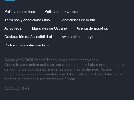
Política de cookies
Política de privacidad
Términos y condiciones uso
Condiciones de venta
Aviso legal
Manuales de Usuario
Acerca de nosotros
Declaración de Accesibilidad
Aviso sobre la Ley de datos
Preferencias sobre cookies
Copyright © 2026 Abbott. Todos los derechos reservados.
Consulte a su profesional sanitario si tiene alguna duda o pregunta acerca
del control de su diabetes.Imágenes para fines ilustrativos. No son
pacientes, profesionales sanitarios ni datos reales. FreeStyle, Libre, y las
marcas relacionadas son marcas de Abbott.
ADC-65016 V8