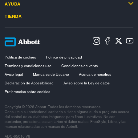
AYUDA
TIENDA
Política de cookies
Política de privacidad
Términos y condiciones uso
Condiciones de venta
Aviso legal
Manuales de Usuario
Acerca de nosotros
Declaración de Accesibilidad
Aviso sobre la Ley de datos
Preferencias sobre cookies
Copyright © 2026 Abbott. Todos los derechos reservados.
Consulte a su profesional sanitario si tiene alguna duda o pregunta acerca
del control de su diabetes.Imágenes para fines ilustrativos. No son
pacientes, profesionales sanitarios ni datos reales. FreeStyle, Libre, y las
marcas relacionadas son marcas de Abbott.
ADC-65016 V8