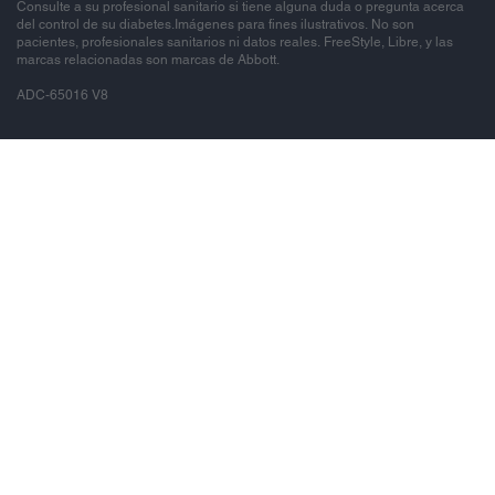
Consulte a su profesional sanitario si tiene alguna duda o pregunta acerca
del control de su diabetes.Imágenes para fines ilustrativos. No son
pacientes, profesionales sanitarios ni datos reales. FreeStyle, Libre, y las
marcas relacionadas son marcas de Abbott.
ADC-65016 V8