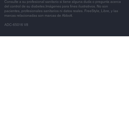
Consulte a su profesional sanitario si tiene alguna duda o pregunta acerca
del control de su diabetes.Imágenes para fines ilustrativos. No son
pacientes, profesionales sanitarios ni datos reales. FreeStyle, Libre, y las
marcas relacionadas son marcas de Abbott.
ADC-65016 V8