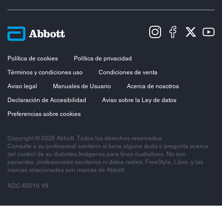
Política de cookies
Política de privacidad
Términos y condiciones uso
Condiciones de venta
Aviso legal
Manuales de Usuario
Acerca de nosotros
Declaración de Accesibilidad
Aviso sobre la Ley de datos
Preferencias sobre cookies
Copyright © 2026 Abbott. Todos los derechos reservados.
Consulte a su profesional sanitario si tiene alguna duda o pregunta acerca
del control de su diabetes.Imágenes para fines ilustrativos. No son
pacientes, profesionales sanitarios ni datos reales. FreeStyle, Libre, y las
marcas relacionadas son marcas de Abbott.
ADC-65016 V8