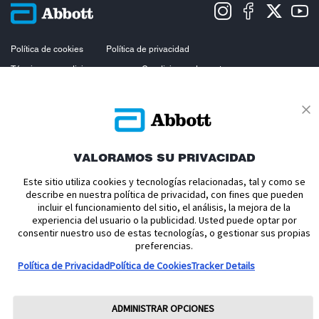
Política de cookies
Política de privacidad
Términos y condiciones uso
Condiciones de venta
Aviso legal
Manuales de Usuario
Acerca de nosotros
Declaración de Accesibilidad
Aviso sobre la Ley de datos
Preferencias sobre cookies
VALORAMOS SU PRIVACIDAD
Copyright © 2026 Abbott. Todos los derechos reservados.
Consulte a su profesional sanitario si tiene alguna duda o pregunta acerca
Este sitio utiliza cookies y tecnologías relacionadas, tal y como se
del control de su diabetes.Imágenes para fines ilustrativos. No son
describe en nuestra política de privacidad, con fines que pueden
pacientes, profesionales sanitarios ni datos reales. FreeStyle, Libre, y las
incluir el funcionamiento del sitio, el análisis, la mejora de la
marcas relacionadas son marcas de Abbott.
experiencia del usuario o la publicidad. Usted puede optar por
consentir nuestro uso de estas tecnologías, o gestionar sus propias
ADC-65016 V8
preferencias.
Política de Privacidad
Política de Cookies
Tracker Details
ADMINISTRAR OPCIONES