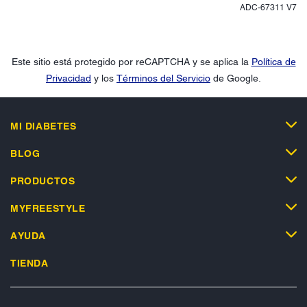
ADC-67311 V7
Este sitio está protegido por reCAPTCHA y se aplica la
Política de
Privacidad
y los
Términos del Servicio
de Google.
MI DIABETES
BLOG
PRODUCTOS
MYFREESTYLE
AYUDA
TIENDA