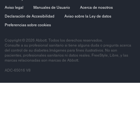
Aviso legal
Manuales de Usuario
Acerca de nosotros
Declaración de Accesibilidad
Aviso sobre la Ley de datos
Preferencias sobre cookies
Copyright © 2026 Abbott. Todos los derechos reservados.
Consulte a su profesional sanitario si tiene alguna duda o pregunta acerca
del control de su diabetes.Imágenes para fines ilustrativos. No son
pacientes, profesionales sanitarios ni datos reales. FreeStyle, Libre, y las
marcas relacionadas son marcas de Abbott.
ADC-65016 V8