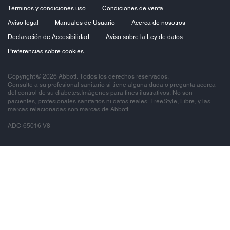
Términos y condiciones uso
Condiciones de venta
Aviso legal
Manuales de Usuario
Acerca de nosotros
Declaración de Accesibilidad
Aviso sobre la Ley de datos
Preferencias sobre cookies
Copyright © 2026 Abbott. Todos los derechos reservados.
Consulte a su profesional sanitario si tiene alguna duda o pregunta acerca
del control de su diabetes.Imágenes para fines ilustrativos. No son
pacientes, profesionales sanitarios ni datos reales. FreeStyle, Libre, y las
marcas relacionadas son marcas de Abbott.
ADC-65016 V8