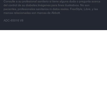
Consulte a su profesional sanitario si tiene alguna duda o pregunta acerca
del control de su diabetes.Imágenes para fines ilustrativos. No son
pacientes, profesionales sanitarios ni datos reales. FreeStyle, Libre, y las
marcas relacionadas son marcas de Abbott.
ADC-65016 V8