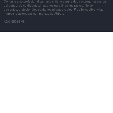
Consulte a su profesional sanitario si tiene alguna duda o pregunta acerca
del control de su diabetes.Imágenes para fines ilustrativos. No son
pacientes, profesionales sanitarios ni datos reales. FreeStyle, Libre, y las
marcas relacionadas son marcas de Abbott.
ADC-65016 V8