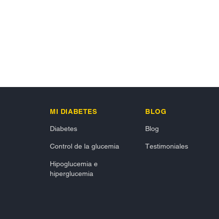
MI DIABETES
BLOG
Diabetes
Blog
Control de la glucemia
Testimoniales
Hipoglucemia e
hiperglucemia