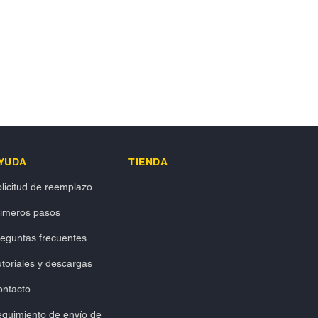
YUDA
TIENDA
licitud de reemplazo
rimeros pasos
eguntas frecuentes
toriales y descargas
ontacto
guimiento de envío de