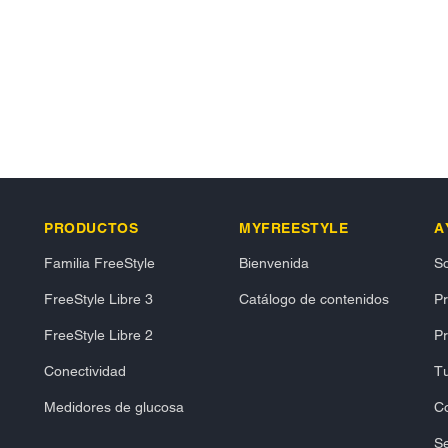
PRODUCTOS
MYFREESTYLE
A
Familia FreeStyle
Bienvenida
So
FreeStyle Libre 3
Catálogo de contenidos
P
FreeStyle Libre 2
Pr
Conectividad
Tu
Medidores de glucosa
C
Se