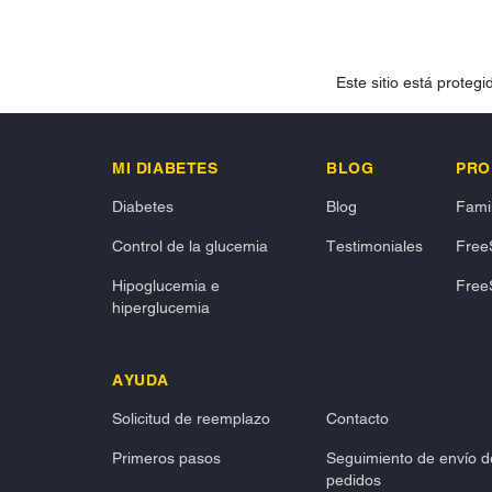
Este sitio está prote
MI DIABETES
BLOG
PRO
Diabetes
Blog
Famil
Control de la glucemia
Testimoniales
FreeS
Hipoglucemia e
FreeS
hiperglucemia
AYUDA
Solicitud de reemplazo
Contacto
Primeros pasos
Seguimiento de envío d
pedidos