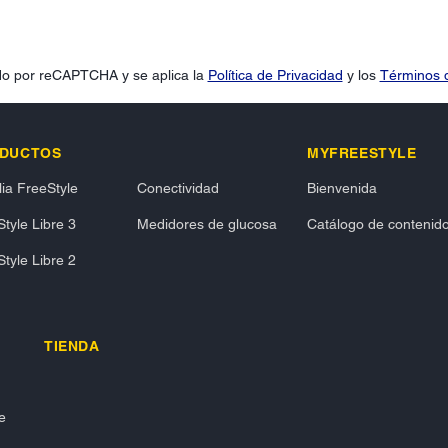
gido por reCAPTCHA y se aplica la
Política de Privacidad
y los
Términos d
DUCTOS
MYFREESTYLE
ia FreeStyle
Conectividad
Bienvenida
tyle Libre 3
Medidores de glucosa
Catálogo de contenid
tyle Libre 2
TIENDA
e