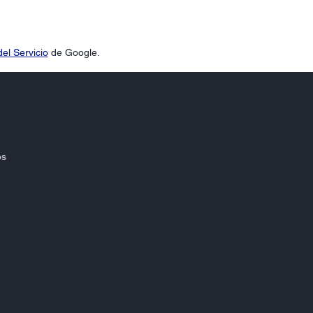
el Servicio
de Google.
os