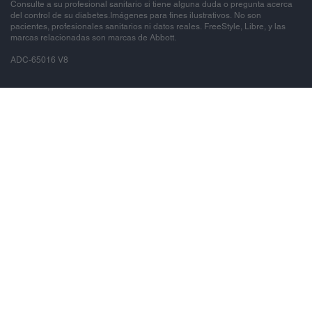
Consulte a su profesional sanitario si tiene alguna duda o pregunta acerca
del control de su diabetes.Imágenes para fines ilustrativos. No son
pacientes, profesionales sanitarios ni datos reales. FreeStyle, Libre, y las
marcas relacionadas son marcas de Abbott.
ADC-65016 V8