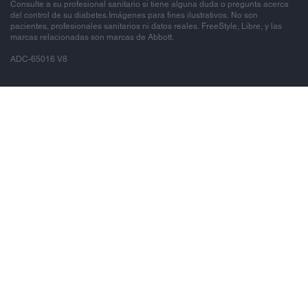
Consulte a su profesional sanitario si tiene alguna duda o pregunta acerca
del control de su diabetes.Imágenes para fines ilustrativos. No son
pacientes, profesionales sanitarios ni datos reales. FreeStyle, Libre, y las
marcas relacionadas son marcas de Abbott.
ADC-65016 V8