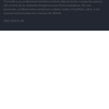
Consulte a su profesional sanitario si tiene alguna duda o pregunta acerca
del control de su diabetes.Imágenes para fines ilustrativos. No son
pacientes, profesionales sanitarios ni datos reales. FreeStyle, Libre, y las
marcas relacionadas son marcas de Abbott.
ADC-65016 V8