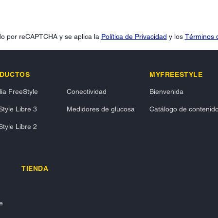
gido por reCAPTCHA y se aplica la
Política de Privacidad
y los
Términos d
DUCTOS
MYFREESTYLE
ia FreeStyle
Conectividad
Bienvenida
tyle Libre 3
Medidores de glucosa
Catálogo de contenid
tyle Libre 2
TIENDA
e