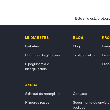
Este sitio está prote
MI DIABETES
BLOG
PRO
Diabetes
Blog
Famil
Control de la glucemia
Testimoniales
FreeS
Hipoglucemia e
FreeS
hiperglucemia
AYUDA
Solicitud de reemplazo
Contacto
Primeros pasos
Seguimiento de envío d
pedidos