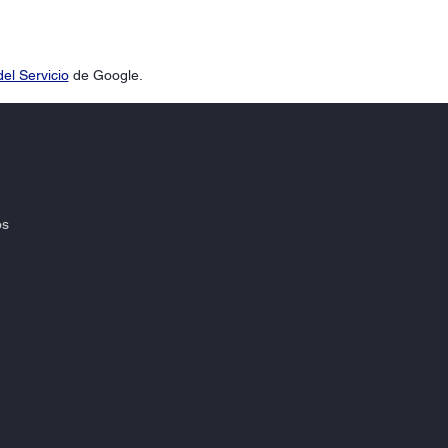
el Servicio
de Google.
os