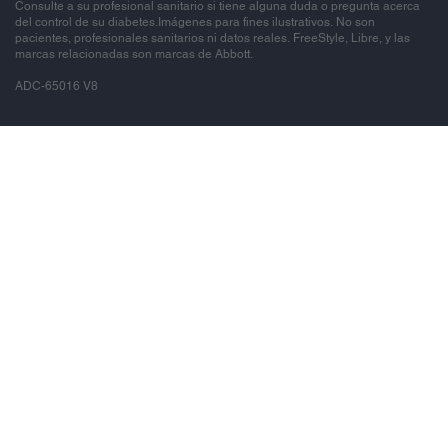
Consulte a su profesional sanitario si tiene alguna duda o pregunta acerca
del control de su diabetes.Imágenes para fines ilustrativos. No son
pacientes, profesionales sanitarios ni datos reales. FreeStyle, Libre, y las
marcas relacionadas son marcas de Abbott.
ADC-65016 V8