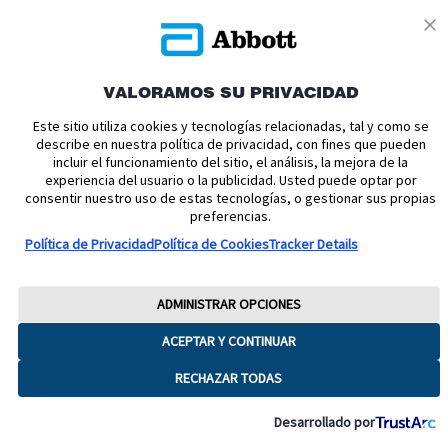
VALORAMOS SU PRIVACIDAD
Política de cookies
Política de privacidad
Este sitio utiliza cookies y tecnologías relacionadas, tal y como se
describe en nuestra política de privacidad, con fines que pueden
Términos y condiciones uso
Condiciones de venta
incluir el funcionamiento del sitio, el análisis, la mejora de la
experiencia del usuario o la publicidad. Usted puede optar por
Aviso legal
Manuales de Usuario
Acerca de nosotros
consentir nuestro uso de estas tecnologías, o gestionar sus propias
Declaración de Accesibilidad
Aviso sobre la Ley de datos
preferencias.
Preferencias sobre cookies
Política de Privacidad
Política de Cookies
Tracker Details
Copyright © 2026 Abbott. Todos los derechos reservados.
Consulte a su profesional sanitario si tiene alguna duda o pregunta acerca
ADMINISTRAR OPCIONES
del control de su diabetes.Imágenes para fines ilustrativos. No son
pacientes, profesionales sanitarios ni datos reales. FreeStyle, Libre, y las
ACEPTAR Y CONTINUAR
marcas relacionadas son marcas de Abbott.
RECHAZAR TODAS
ADC-65016 V8
Desarrollado por