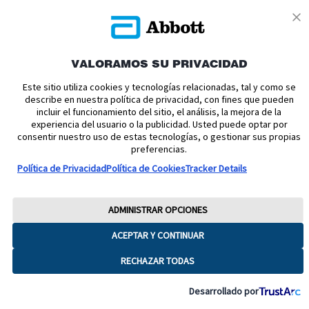
VALORAMOS SU PRIVACIDAD
Política de cookies
Política de privacidad
Este sitio utiliza cookies y tecnologías relacionadas, tal y como se
describe en nuestra política de privacidad, con fines que pueden
Términos y condiciones uso
Condiciones de venta
incluir el funcionamiento del sitio, el análisis, la mejora de la
experiencia del usuario o la publicidad. Usted puede optar por
Aviso legal
Manuales de Usuario
Acerca de nosotros
consentir nuestro uso de estas tecnologías, o gestionar sus propias
Declaración de Accesibilidad
Aviso sobre la Ley de datos
preferencias.
Preferencias sobre cookies
Política de Privacidad
Política de Cookies
Tracker Details
Copyright © 2026 Abbott. Todos los derechos reservados.
Consulte a su profesional sanitario si tiene alguna duda o pregunta acerca
ADMINISTRAR OPCIONES
del control de su diabetes.Imágenes para fines ilustrativos. No son
pacientes, profesionales sanitarios ni datos reales. FreeStyle, Libre, y las
ACEPTAR Y CONTINUAR
marcas relacionadas son marcas de Abbott.
RECHAZAR TODAS
ADC-65016 V8
Desarrollado por