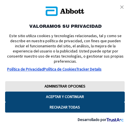
VALORAMOS SU PRIVACIDAD
Política de cookies
Política de privacidad
Este sitio utiliza cookies y tecnologías relacionadas, tal y como se
describe en nuestra política de privacidad, con fines que pueden
Términos y condiciones uso
Condiciones de venta
incluir el funcionamiento del sitio, el análisis, la mejora de la
experiencia del usuario o la publicidad. Usted puede optar por
Aviso legal
Manuales de Usuario
Acerca de nosotros
consentir nuestro uso de estas tecnologías, o gestionar sus propias
Declaración de Accesibilidad
Aviso sobre la Ley de datos
preferencias.
Preferencias sobre cookies
Política de Privacidad
Política de Cookies
Tracker Details
Copyright © 2026 Abbott. Todos los derechos reservados.
Consulte a su profesional sanitario si tiene alguna duda o pregunta acerca
ADMINISTRAR OPCIONES
del control de su diabetes.Imágenes para fines ilustrativos. No son
pacientes, profesionales sanitarios ni datos reales. FreeStyle, Libre, y las
ACEPTAR Y CONTINUAR
marcas relacionadas son marcas de Abbott.
RECHAZAR TODAS
ADC-65016 V8
Desarrollado por