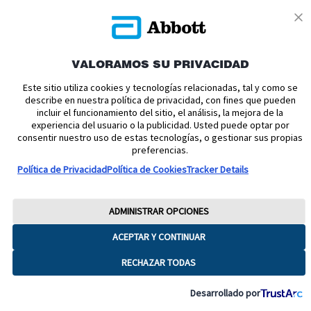
VALORAMOS SU PRIVACIDAD
Política de cookies
Política de privacidad
Este sitio utiliza cookies y tecnologías relacionadas, tal y como se
describe en nuestra política de privacidad, con fines que pueden
Términos y condiciones uso
Condiciones de venta
incluir el funcionamiento del sitio, el análisis, la mejora de la
experiencia del usuario o la publicidad. Usted puede optar por
Aviso legal
Manuales de Usuario
Acerca de nosotros
consentir nuestro uso de estas tecnologías, o gestionar sus propias
Declaración de Accesibilidad
Aviso sobre la Ley de datos
preferencias.
Preferencias sobre cookies
Política de Privacidad
Política de Cookies
Tracker Details
Copyright © 2026 Abbott. Todos los derechos reservados.
Consulte a su profesional sanitario si tiene alguna duda o pregunta acerca
ADMINISTRAR OPCIONES
del control de su diabetes.Imágenes para fines ilustrativos. No son
pacientes, profesionales sanitarios ni datos reales. FreeStyle, Libre, y las
ACEPTAR Y CONTINUAR
marcas relacionadas son marcas de Abbott.
RECHAZAR TODAS
ADC-65016 V8
Desarrollado por