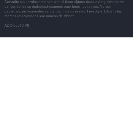
Consulte a su profesional sanitario si tiene alguna duda o pregunta acerca
del control de su diabetes.Imágenes para fines ilustrativos. No son
pacientes, profesionales sanitarios ni datos reales. FreeStyle, Libre, y las
marcas relacionadas son marcas de Abbott.
ADC-65016 V8