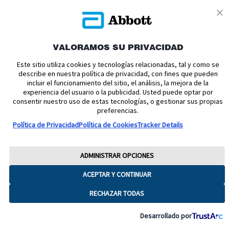
VALORAMOS SU PRIVACIDAD
Política de cookies
Política de privacidad
Este sitio utiliza cookies y tecnologías relacionadas, tal y como se
describe en nuestra política de privacidad, con fines que pueden
Términos y condiciones uso
Condiciones de venta
incluir el funcionamiento del sitio, el análisis, la mejora de la
experiencia del usuario o la publicidad. Usted puede optar por
Aviso legal
Manuales de Usuario
Acerca de nosotros
consentir nuestro uso de estas tecnologías, o gestionar sus propias
Declaración de Accesibilidad
Aviso sobre la Ley de datos
preferencias.
Preferencias sobre cookies
Política de Privacidad
Política de Cookies
Tracker Details
Copyright © 2026 Abbott. Todos los derechos reservados.
Consulte a su profesional sanitario si tiene alguna duda o pregunta acerca
ADMINISTRAR OPCIONES
del control de su diabetes.Imágenes para fines ilustrativos. No son
pacientes, profesionales sanitarios ni datos reales. FreeStyle, Libre, y las
ACEPTAR Y CONTINUAR
marcas relacionadas son marcas de Abbott.
RECHAZAR TODAS
ADC-65016 V8
Desarrollado por