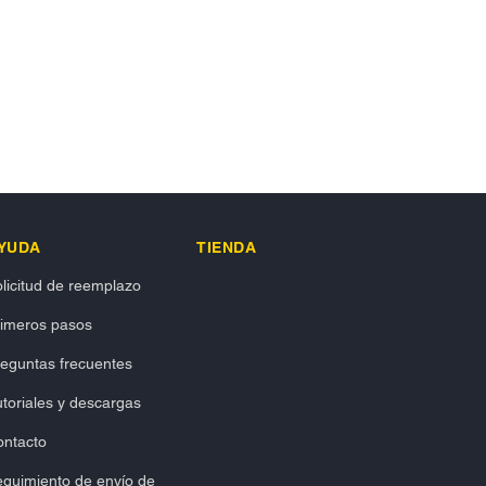
YUDA
TIENDA
licitud de reemplazo
rimeros pasos
eguntas frecuentes
toriales y descargas
ontacto
guimiento de envío de