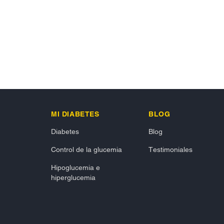
MI DIABETES
BLOG
Diabetes
Blog
Control de la glucemia
Testimoniales
Hipoglucemia e
hiperglucemia