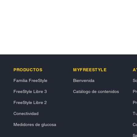
PRODUCTOS
MYFREESTYLE
A
Familia FreeStyle
Bienvenida
So
FreeStyle Libre 3
Catálogo de contenidos
P
FreeStyle Libre 2
Pr
Conectividad
Tu
Medidores de glucosa
C
Se