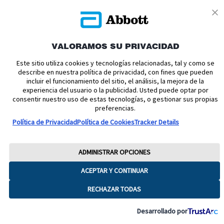
VALORAMOS SU PRIVACIDAD
Política de cookies
Política de privacidad
Este sitio utiliza cookies y tecnologías relacionadas, tal y como se
describe en nuestra política de privacidad, con fines que pueden
Términos y condiciones uso
Condiciones de venta
incluir el funcionamiento del sitio, el análisis, la mejora de la
experiencia del usuario o la publicidad. Usted puede optar por
Aviso legal
Manuales de Usuario
Acerca de nosotros
consentir nuestro uso de estas tecnologías, o gestionar sus propias
Declaración de Accesibilidad
Aviso sobre la Ley de datos
preferencias.
Preferencias sobre cookies
Política de Privacidad
Política de Cookies
Tracker Details
Copyright © 2026 Abbott. Todos los derechos reservados.
Consulte a su profesional sanitario si tiene alguna duda o pregunta acerca
ADMINISTRAR OPCIONES
del control de su diabetes.Imágenes para fines ilustrativos. No son
pacientes, profesionales sanitarios ni datos reales. FreeStyle, Libre, y las
ACEPTAR Y CONTINUAR
marcas relacionadas son marcas de Abbott.
RECHAZAR TODAS
ADC-65016 V8
Desarrollado por