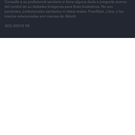
Consulte a su profesional sanitario si tiene alguna duda o pregunta acerca
del control de su diabetes.Imágenes para fines ilustrativos. No son
pacientes, profesionales sanitarios ni datos reales. FreeStyle, Libre, y las
marcas relacionadas son marcas de Abbott.
ADC-65016 V8