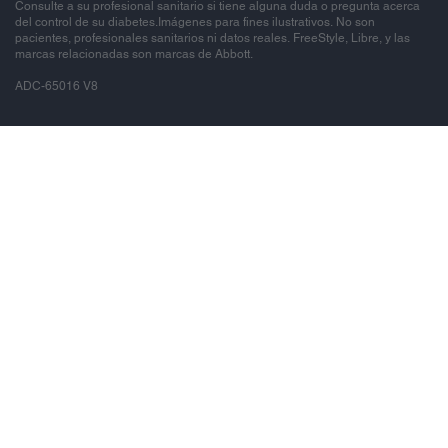
Consulte a su profesional sanitario si tiene alguna duda o pregunta acerca
del control de su diabetes.Imágenes para fines ilustrativos. No son
pacientes, profesionales sanitarios ni datos reales. FreeStyle, Libre, y las
marcas relacionadas son marcas de Abbott.
ADC-65016 V8