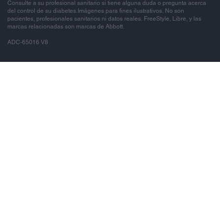
Consulte a su profesional sanitario si tiene alguna duda o pregunta acerca
del control de su diabetes.Imágenes para fines ilustrativos. No son
pacientes, profesionales sanitarios ni datos reales. FreeStyle, Libre, y las
marcas relacionadas son marcas de Abbott.
ADC-65016 V8