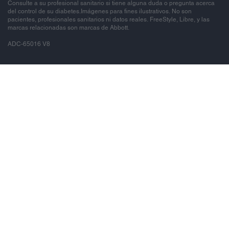
Consulte a su profesional sanitario si tiene alguna duda o pregunta acerca
del control de su diabetes.Imágenes para fines ilustrativos. No son
pacientes, profesionales sanitarios ni datos reales. FreeStyle, Libre, y las
marcas relacionadas son marcas de Abbott.
ADC-65016 V8