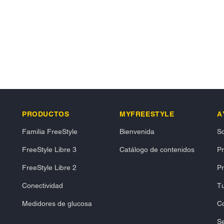
PRODUCTOS
MYFREESTYLE
A
Familia FreeStyle
Bienvenida
So
FreeStyle Libre 3
Catálogo de contenidos
P
FreeStyle Libre 2
Pr
Conectividad
Tu
Medidores de glucosa
C
Se