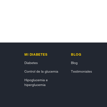
MI DIABETES
BLOG
Diabetes
Blog
Control de la glucemia
Testimoniales
Hipoglucemia e
hiperglucemia