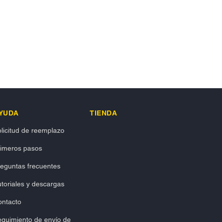
YUDA
TIENDA
licitud de reemplazo
rimeros pasos
eguntas frecuentes
toriales y descargas
ontacto
guimiento de envío de