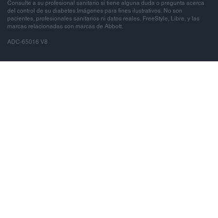
Consulte a su profesional sanitario si tiene alguna duda o pregunta acerca
del control de su diabetes.Imágenes para fines ilustrativos. No son
pacientes, profesionales sanitarios ni datos reales. FreeStyle, Libre, y las
marcas relacionadas son marcas de Abbott.
ADC-65016 V8