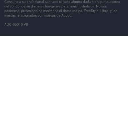
Consulte a su profesional sanitario si tiene alguna duda o pregunta acerca
del control de su diabetes.Imágenes para fines ilustrativos. No son
pacientes, profesionales sanitarios ni datos reales. FreeStyle, Libre, y las
marcas relacionadas son marcas de Abbott.
ADC-65016 V8